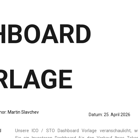
HBOARD
RLAGE
hor:
Martin Slavchev
Datum:
25. April 2026
Unsere ICO / STO Dashboard Vorlage veranschaulicht, w
Sie ein Investoren Dashboard für den Verkauf Ihres Toke