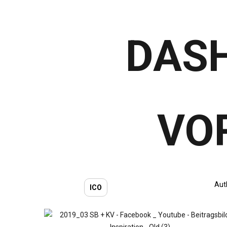
DAS
VO
Aut
ICO