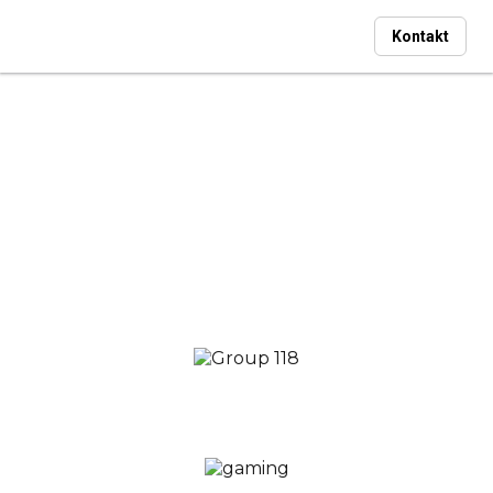
Kontakt
ICO Recht
Full-Service ICO Agentur
zur rechtlichen Beratung Ihrer
Kryptowährung