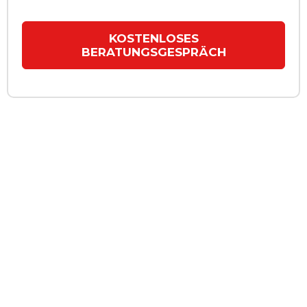
KOSTENLOSES
BERATUNGSGESPRÄCH
Kontaktieren Sie uns für ein
kostenloses
Beratungsgespräch
Lassen Sie uns in einem
gemeinsamen Gespräch
erarbeiten,
wie wir Ihnen dabei helfen können eine
erfolgreiche Finanzierung
für Ihr Krypto Projekt
einzusammeln.