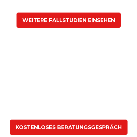
WEITERE FALLSTUDIEN EINSEHEN
Kontaktieren Sie uns für ein
kostenloses
Beratungsgespräch
Lassen Sie uns in einem
gemeinsamen Gespräch
erarbeiten,
wie wir Ihnen dabei helfen können eine
erfolgreiche Finanzierung
für Ihr Krypto Projekt
einzusammeln.
KOSTENLOSES BERATUNGSGESPRÄCH