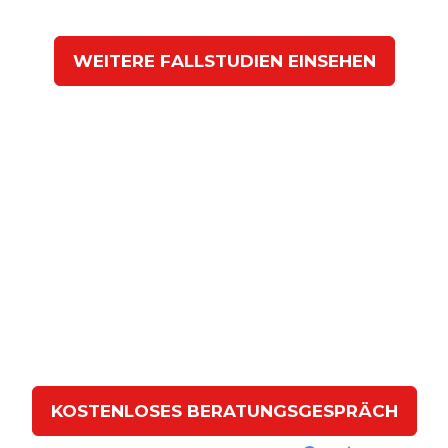
WEITERE FALLSTUDIEN EINSEHEN
Kontaktieren Sie uns für ein
kostenloses
Beratungsgespräch
Lassen Sie uns in einem
gemeinsamen Gespräch
erarbeiten,
wie wir Ihnen dabei helfen können eine
erfolgreiche Finanzierung
für Ihr Krypto Projekt
einzusammeln.
KOSTENLOSES BERATUNGSGESPRÄCH