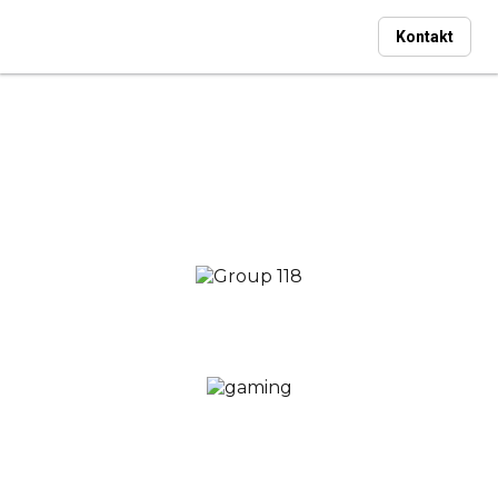
Kontakt
NFT Erstellung
Wir helfen Ihnen bei der erfolgreichen Umsetzung
Ihres
NFT Projektes
Sie möchten ein
NFT
Projekt am Markt bringen
,
aber dazu fehlt Ihnen die