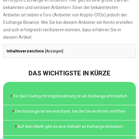
ein Krypto-Exchange erforderlich. Hier gibt es eine große Zahl an
bekannten und seriösen Anbietern. Einer der bekanntesten
Anbieter ist neben eToro (Anbieter von Krypto-CFDs) jedoch der
Exchange Binance. Wie Sie bei diesem Anbieter ein Konto erstellen
und sich erfolgreich verifizieren können, dass erfahren Sie in
diesem Artikel.
Inhaltsverzeichnis
[
Anzeigen
]
DAS WICHTIGSTE IN KÜRZE
Für das Trading mit Kryptowährung ist ein Exchange erforderlich.
Der Exchange ist wie eine Bank, bei der Sie ein Konto eröffnen.
Auf dem Markt gibt es eine Vielzahl an Exchange-Anbietern.